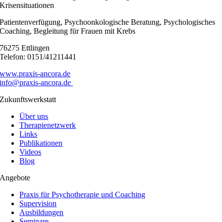
Krisensituationen
Patientenverfügung, Psychoonkologische Beratung, Psychologisches
Coaching, Begleitung für Frauen mit Krebs
76275 Ettlingen
Telefon: 0151/41211441
www.praxis-ancora.de
info@praxis-ancora.de
Zukunftswerkstatt
Über uns
Therapienetzwerk
Links
Publikationen
Videos
Blog
Angebote
Praxis für Psychotherapie und Coaching
Supervision
Ausbildungen
Seminare