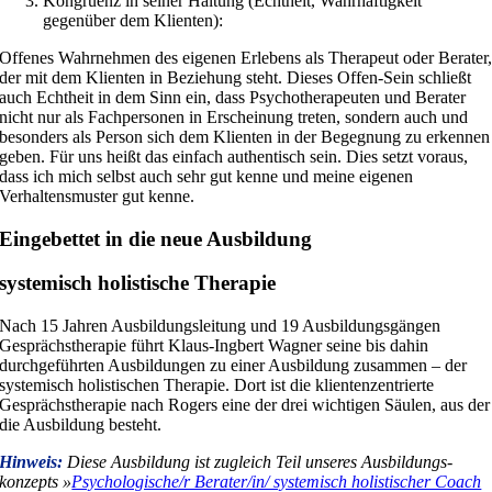
Kongruenz in seiner Haltung (Echtheit, Wahrhaftigkeit
gegenüber dem Klienten):
Offenes Wahrnehmen des eigenen Erlebens als Therapeut oder Berater
der mit dem Klienten in Beziehung steht. Dieses Offen-Sein schließt
auch Echtheit in dem Sinn ein, dass Psychotherapeuten und Berater
nicht nur als Fachpersonen in Erscheinung treten, sondern auch und
besonders als Person sich dem Klienten in der Begegnung zu erkennen
geben. Für uns heißt das einfach authentisch sein. Dies setzt voraus,
dass ich mich selbst auch sehr gut kenne und meine eigenen
Verhaltensmuster gut kenne.
Eingebettet in die neue Ausbildung
systemisch holistische Therapie
Nach 15 Jahren Ausbildungsleitung und 19 Ausbildungsgängen
Gesprächstherapie führt Klaus-Ingbert Wagner seine bis dahin
durchgeführten Ausbildungen zu einer Ausbildung zusammen – der
systemisch holistischen Therapie. Dort ist die klientenzentrierte
Gesprächstherapie nach Rogers eine der drei wichtigen Säulen, aus der
die Ausbildung besteht.
Hinweis:
Diese Aus­bildung ist zugleich Teil unseres Aus­bildungs­
konzepts »
Psycho­lo­gi­sche/r Be­rate­r/in/ systemisch holistischer Coach