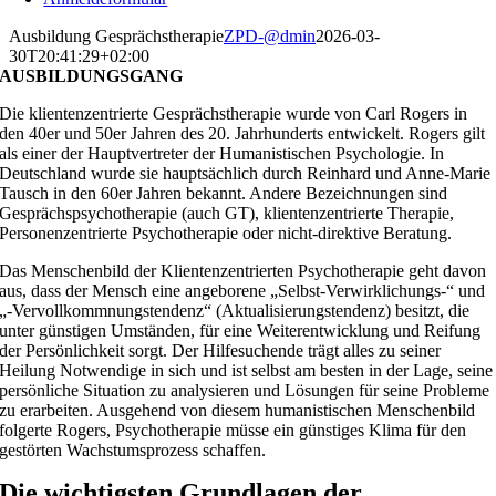
Ausbildung Gesprächstherapie
ZPD-@dmin
2026-03-
30T20:41:29+02:00
AUSBILDUNGSGANG
Die klientenzentrierte Gesprächstherapie wurde von Carl Rogers in
den 40er und 50er Jahren des 20. Jahrhunderts entwickelt. Rogers gilt
als einer der Hauptvertreter der Humanistischen Psychologie. In
Deutschland wurde sie hauptsächlich durch Reinhard und Anne-Marie
Tausch in den 60er Jahren bekannt. Andere Bezeichnungen sind
Gesprächspsychotherapie (auch GT), klientenzentrierte Therapie,
Personenzentrierte Psychotherapie oder nicht-direktive Beratung.
Das Menschenbild der Klientenzentrierten Psychotherapie geht davon
aus, dass der Mensch eine angeborene „Selbst-Verwirklichungs-“ und
„-Vervollkommnungstendenz“ (Aktualisierungstendenz) besitzt, die
unter günstigen Umständen, für eine Weiterentwicklung und Reifung
der Persönlichkeit sorgt. Der Hilfesuchende trägt alles zu seiner
Heilung Notwendige in sich und ist selbst am besten in der Lage, seine
persönliche Situation zu analysieren und Lösungen für seine Probleme
zu erarbeiten. Ausgehend von diesem humanistischen Menschenbild
folgerte Rogers, Psychotherapie müsse ein günstiges Klima für den
gestörten Wachstumsprozess schaffen.
Die wichtigsten Grundlagen der