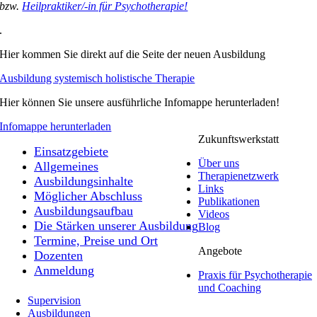
bzw.
Heilpraktiker/-in für Psycho­therapie!
.
Hier kommen Sie direkt auf die Seite der neuen Ausbildung
Ausbildung systemisch holistische Therapie
Hier können Sie unsere ausführliche Infomappe herunterladen!
Infomappe herunterladen
Zukunftswerkstatt
Einsatzgebiete
Über uns
Allgemeines
Therapienetzwerk
Ausbildungsinhalte
Links
Möglicher Abschluss
Publikationen
Ausbildungsaufbau
Videos
Die Stärken unserer Ausbildung
Blog
Termine, Preise und Ort
Angebote
Dozenten
Anmeldung
Praxis für Psychotherapie
und Coaching
Supervision
Ausbildungen